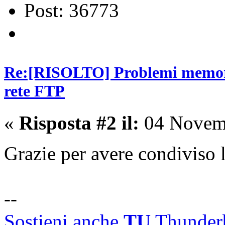
Post: 36773
Re:[RISOLTO] Problemi memori
rete FTP
«
Risposta #2 il:
04 Novemb
Grazie per avere condiviso
--
Sostieni anche
TU
Thunderb