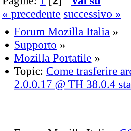
Pagine:
1
[
2
]
Vai su
« precedente
successivo »
Forum Mozilla Italia
»
Supporto
»
Mozilla Portatile
»
Topic:
Come trasferire a
2.0.0.17 @ TH 38.0.4 st