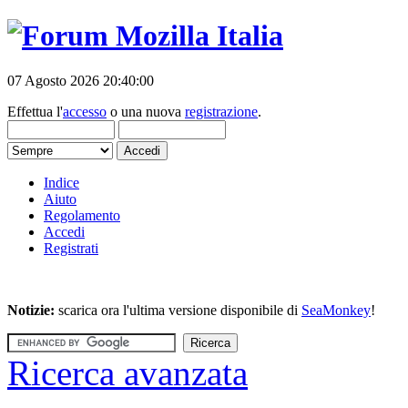
07 Agosto 2026 20:40:00
Effettua l'
accesso
o una nuova
registrazione
.
Indice
Aiuto
Regolamento
Accedi
Registrati
Notizie:
scarica ora l'ultima versione disponibile di
SeaMonkey
!
Ricerca avanzata