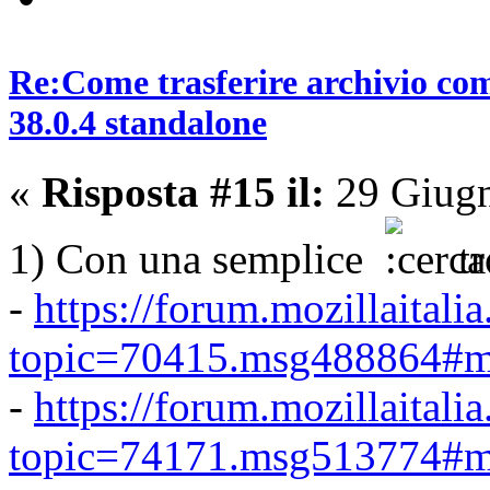
Re:Come trasferire archivio co
38.0.4 standalone
«
Risposta #15 il:
29 Giugn
1) Con una semplice
t
-
https://forum.mozillaitali
topic=70415.msg488864#
-
https://forum.mozillaitali
topic=74171.msg513774#