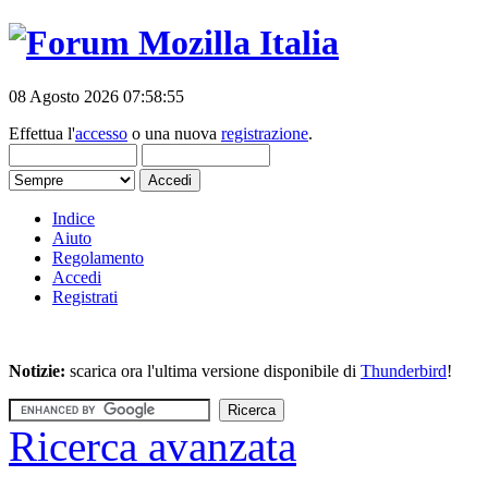
08 Agosto 2026 07:58:55
Effettua l'
accesso
o una nuova
registrazione
.
Indice
Aiuto
Regolamento
Accedi
Registrati
Notizie:
scarica ora l'ultima versione disponibile di
Thunderbird
!
Ricerca avanzata