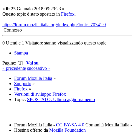
«
il:
25 Gennaio 2018 09:29:23 »
Questo topic è stato spostato in
Firefox
.
https://forum.mozillaitalia.org/index.php?topic=70341.0
Connesso
0 Utenti e 1 Visitatore stanno visualizzando questo topic.
Stampa
Pagine: [
1
]
Vai su
« precedente
successivo »
Forum Mozilla Italia
»
Supporto
»
Firefox
»
Versioni di sviluppo Firefox
»
Topic:
SPOSTATO: Ultimo aggiornamento
Forum Mozilla Italia -
CC BY-SA 4.0
Comunità Mozilla Italia 
Hosting offerto da
Mozilla Foundation