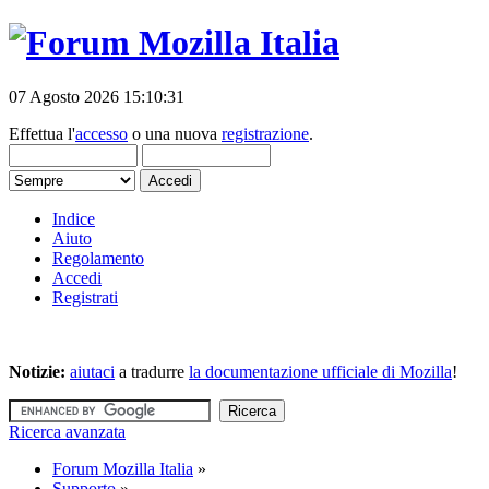
07 Agosto 2026 15:10:31
Effettua l'
accesso
o una nuova
registrazione
.
Indice
Aiuto
Regolamento
Accedi
Registrati
Notizie:
aiutaci
a tradurre
la documentazione ufficiale di Mozilla
!
Ricerca avanzata
Forum Mozilla Italia
»
Supporto
»