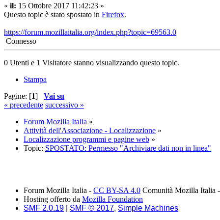
«
il:
15 Ottobre 2017 11:42:23 »
Questo topic è stato spostato in
Firefox
.
https://forum.mozillaitalia.org/index.php?topic=69563.0
Connesso
0 Utenti e 1 Visitatore stanno visualizzando questo topic.
Stampa
Pagine: [
1
]
Vai su
« precedente
successivo »
Forum Mozilla Italia
»
Attività dell'Associazione - Localizzazione
»
Localizzazione programmi e pagine web
»
Topic:
SPOSTATO: Permesso "Archiviare dati non in linea"
Forum Mozilla Italia -
CC BY-SA 4.0
Comunità Mozilla Italia 
Hosting offerto da
Mozilla Foundation
SMF 2.0.19
|
SMF © 2017
,
Simple Machines