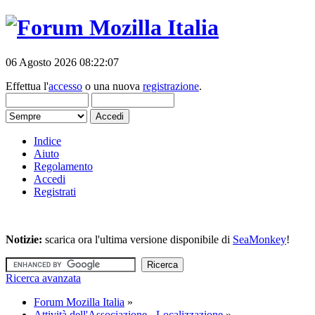
06 Agosto 2026 08:22:07
Effettua l'
accesso
o una nuova
registrazione
.
Indice
Aiuto
Regolamento
Accedi
Registrati
Notizie:
scarica ora l'ultima versione disponibile di
SeaMonkey
!
Ricerca avanzata
Forum Mozilla Italia
»
Attività dell'Associazione - Localizzazione
»