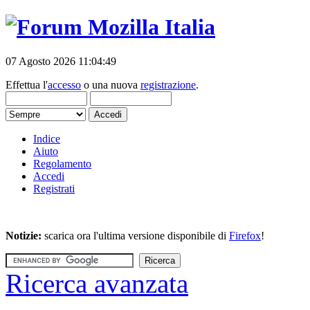
07 Agosto 2026 11:04:49
Effettua l'
accesso
o una nuova
registrazione
.
Indice
Aiuto
Regolamento
Accedi
Registrati
Notizie:
scarica ora l'ultima versione disponibile di
Firefox
!
Ricerca avanzata