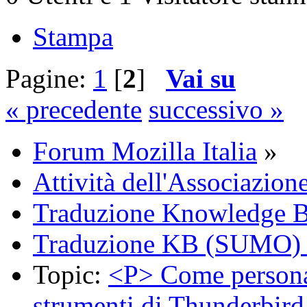
Stampa
Pagine:
1
[
2
]
Vai su
« precedente
successivo »
Forum Mozilla Italia
»
Attività dell'Associazion
Traduzione Knowledge 
Traduzione KB (SUMO) 
Topic:
<P> Come personal
strumenti di Thunderbird