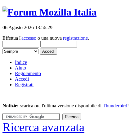
06 Agosto 2026 13:56:29
Effettua l'
accesso
o una nuova
registrazione
.
Indice
Aiuto
Regolamento
Accedi
Registrati
Notizie:
scarica ora l'ultima versione disponibile di
Thunderbird
!
Ricerca avanzata