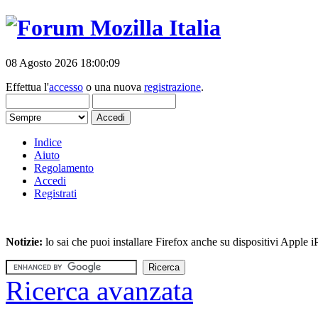
08 Agosto 2026 18:00:09
Effettua l'
accesso
o una nuova
registrazione
.
Indice
Aiuto
Regolamento
Accedi
Registrati
Notizie:
lo sai che puoi installare Firefox anche su dispositivi Apple
Ricerca avanzata