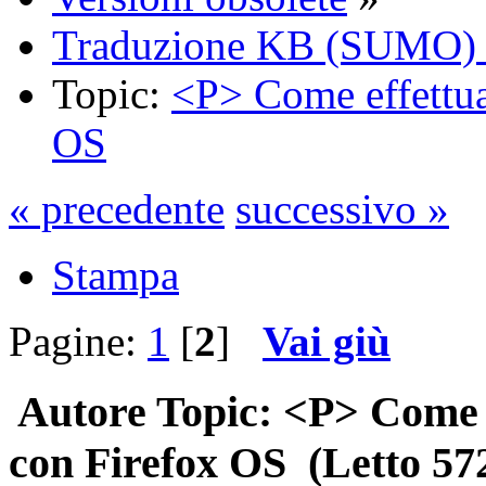
Traduzione KB (SUMO) -
Topic:
<P> Come effettua
OS
« precedente
successivo »
Stampa
Pagine:
1
[
2
]
Vai giù
Autore
Topic: <P> Come 
con Firefox OS (Letto 572