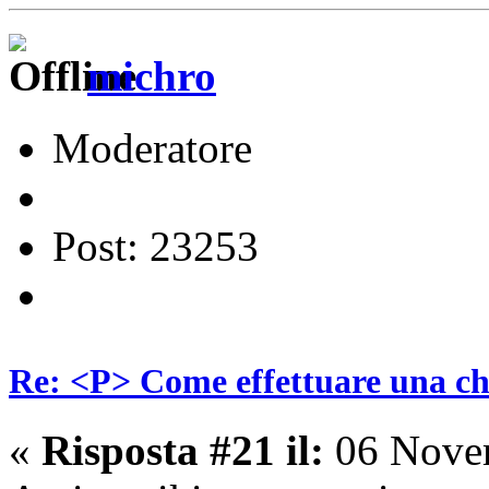
michro
Moderatore
Post: 23253
Re: <P> Come effettuare una c
«
Risposta #21 il:
06 Novem