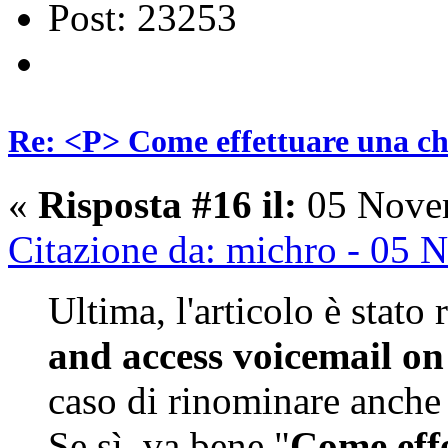
Post: 23253
Re: <P> Come effettuare una c
«
Risposta #16 il:
05 Novem
Citazione da: michro - 05
Ultima, l'articolo è stato
and access voicemail on
caso di rinominare anche 
Se sì, va bene "
Come eff