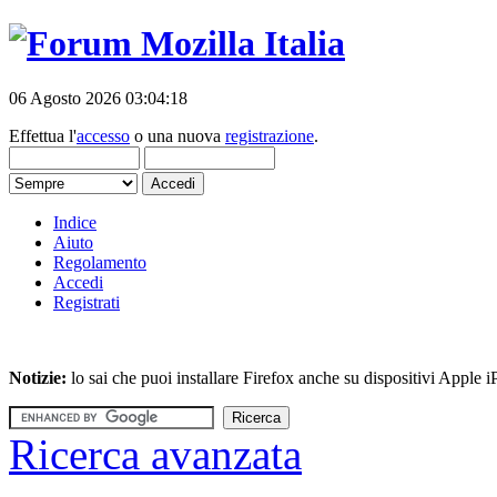
06 Agosto 2026 03:04:18
Effettua l'
accesso
o una nuova
registrazione
.
Indice
Aiuto
Regolamento
Accedi
Registrati
Notizie:
lo sai che puoi installare Firefox anche su dispositivi Apple
Ricerca avanzata