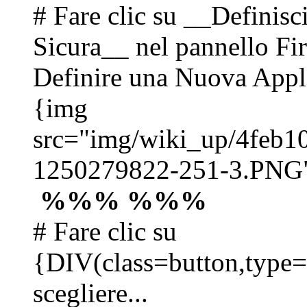
# Fare clic su __Definis
Sicura__ nel pannello Fire
Definire una Nuova App
{img
src="img/wiki_up/4feb
1250279822-251-3.PNG
%%% %%%
# Fare clic su
{DIV(class=button,type
scegliere...