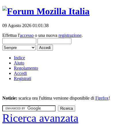
09 Agosto 2026 01:01:38
Effettua l'
accesso
o una nuova
registrazione
.
Indice
Aiuto
Regolamento
Accedi
Registrati
Notizie:
scarica ora l'ultima versione disponibile di
Firefox
!
Ricerca avanzata