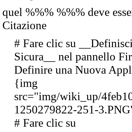
quel %%% %%% deve essere 
Citazione
# Fare clic su __Definis
Sicura__ nel pannello Fire
Definire una Nuova App
{img
src="img/wiki_up/4feb
1250279822-251-3.PNG
# Fare clic su