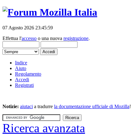
07 Agosto 2026 23:45:59
Effettua l'
accesso
o una nuova
registrazione
.
Indice
Aiuto
Regolamento
Accedi
Registrati
Notizie:
aiutaci
a tradurre
la documentazione ufficiale di Mozilla
!
Ricerca avanzata