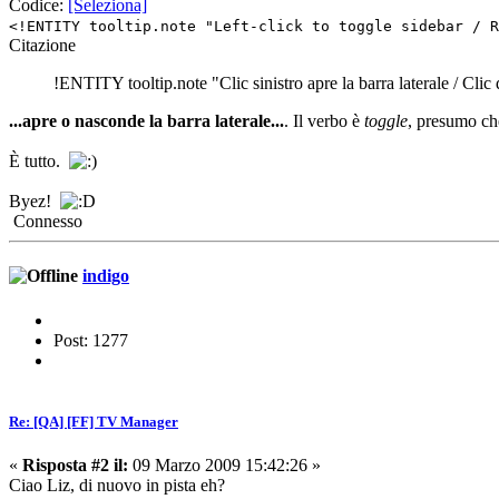
Codice:
[Seleziona]
<!ENTITY tooltip.note "Left-click to toggle sidebar / R
Citazione
!ENTITY tooltip.note "Clic sinistro apre la barra laterale / Clic
...apre o nasconde la barra laterale...
. Il verbo è
toggle
, presumo che
È tutto.
Byez!
Connesso
indigo
Post: 1277
Re: [QA] [FF] TV Manager
«
Risposta #2 il:
09 Marzo 2009 15:42:26 »
Ciao Liz, di nuovo in pista eh?