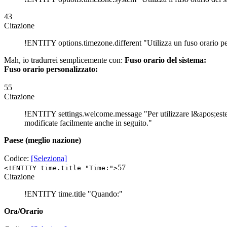
43
Citazione
!ENTITY options.timezone.different "Utilizza un fuso orario pe
Mah, io tradurrei semplicemente con:
Fuso orario del sistema:
Fuso orario personalizzato:
55
Citazione
!ENTITY settings.welcome.message "Per utilizzare l&apos;esten
modificate facilmente anche in seguito."
Paese (meglio
nazione
)
Codice:
[Seleziona]
57
<!ENTITY time.title "Time:">
Citazione
!ENTITY time.title "Quando:"
Ora/Orario