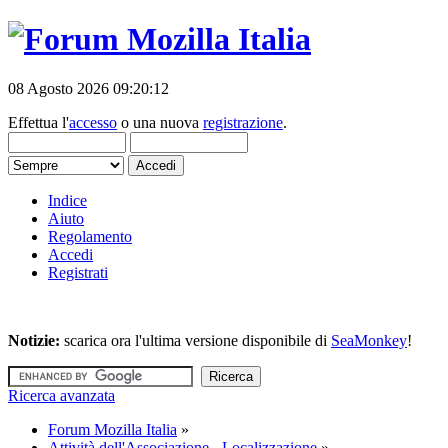
08 Agosto 2026 09:20:12
Effettua l'
accesso
o una nuova
registrazione
.
Indice
Aiuto
Regolamento
Accedi
Registrati
Notizie:
scarica ora l'ultima versione disponibile di
SeaMonkey
!
Ricerca avanzata
Forum Mozilla Italia
»
Attività dell'Associazione - Localizzazione
»