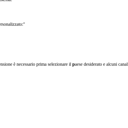
rsonalizzato:"
sione è necessario prima selezionare il
p
aese desiderato e alcuni canal