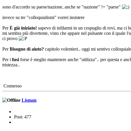
sono d'accordo su paese/nazione, anche se "nazione" != "paese"
invece su tre "colloquialismi" vorrei insistere
Per
È già iniziato!
sapevo di infilarmi in un cespuglio di rovi, ma ci 
mi sembra più divertente, visto che appare nel pulsante con il quale l'u
ci provo
Per
Bisogno di aiuto?
capitolo volentieri.. oggi mi sentivo colloquial
Per i
fusi
forse è meglio mantenere anche "utilizza".. per questa e anc
tristezza..
Connesso
Lisman
Post: 477