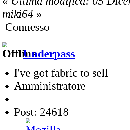
«
Ultima modifica: 05 Dic
miki64
»
Connesso
Underpass
I've got fabric to sell
Amministratore
Post: 24618