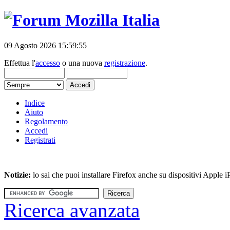
09 Agosto 2026 15:59:55
Effettua l'
accesso
o una nuova
registrazione
.
Indice
Aiuto
Regolamento
Accedi
Registrati
Notizie:
lo sai che puoi installare Firefox anche su dispositivi Apple
Ricerca avanzata