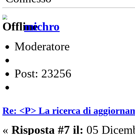
michro
Moderatore
Post: 23256
Re: <P> La ricerca di aggiornam
«
Risposta #7 il:
05 Dicemb