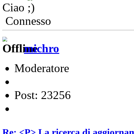
Ciao
Connesso
michro
Moderatore
Post: 23256
Re: <P> La ricerca di aggiornam