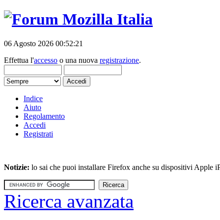
06 Agosto 2026 00:52:21
Effettua l'
accesso
o una nuova
registrazione
.
Indice
Aiuto
Regolamento
Accedi
Registrati
Notizie:
lo sai che puoi installare Firefox anche su dispositivi Apple
Ricerca avanzata