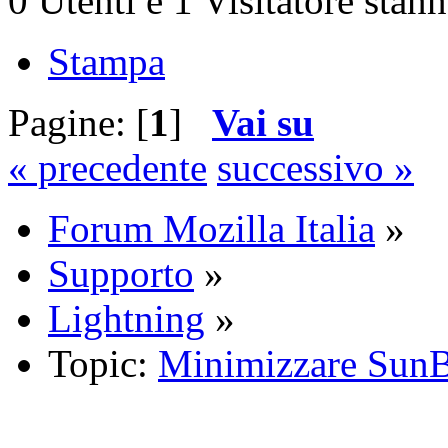
0 Utenti e 1 Visitatore stan
Stampa
Pagine: [
1
]
Vai su
« precedente
successivo »
Forum Mozilla Italia
»
Supporto
»
Lightning
»
Topic:
Minimizzare SunB