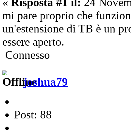
«
Risposta #1 il:
24 Novemb
mi pare proprio che funzion
un'estensione di TB è un pr
essere aperto.
Connesso
joshua79
Post: 88