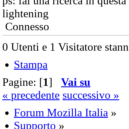
ps: fai una ricerca in questa
lightening
Connesso
0 Utenti e 1 Visitatore stan
Stampa
Pagine: [
1
]
Vai su
« precedente
successivo »
Forum Mozilla Italia
»
Supporto
»