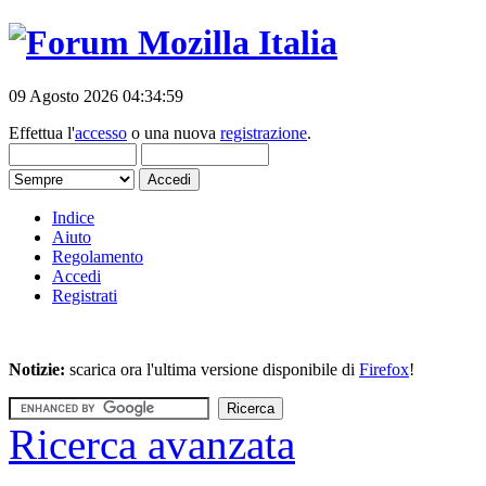
09 Agosto 2026 04:34:59
Effettua l'
accesso
o una nuova
registrazione
.
Indice
Aiuto
Regolamento
Accedi
Registrati
Notizie:
scarica ora l'ultima versione disponibile di
Firefox
!
Ricerca avanzata