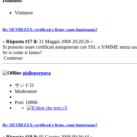
Diamanti
Visitatore
Re: SICUREZZA: certificati e firme. come funzionano?
«
Risposta #17 il:
31 Maggio 2008 20:20:26 »
Si possono usare certificati autogenerati con SSL x S/MIME senza usare
Se si come si fanno?
Connesso
gialloporpora
サンドロ
Moderatore
Post: 10806
Re: SICUREZZA: certificati e firme. come funzionano?
«
Risposta #18 il:
05 Giugno 2008 00:36:44 »