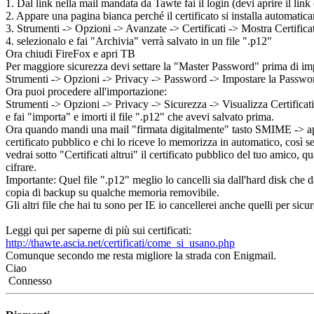
1. Dal link nella mail mandata da Tawte fai il login (devi aprire il lin
2. Appare una pagina bianca perché il certificato si installa automati
3. Strumenti -> Opzioni -> Avanzate -> Certificati -> Mostra Certificati 
4. selezionalo e fai "Archivia" verrà salvato in un file ".p12"
Ora chiudi FireFox e apri TB
Per maggiore sicurezza devi settare la "Master Password" prima di impor
Strumenti -> Opzioni -> Privacy -> Password -> Impostare la Passwor
Ora puoi procedere all'importazione:
Strumenti -> Opzioni -> Privacy -> Sicurezza -> Visualizza Certificati 
e fai "importa" e imorti il file ".p12" che avevi salvato prima.
Ora quando mandi una mail "firmata digitalmente" tasto SMIME -> appl
certificato pubblico e chi lo riceve lo memorizza in automatico, così s
vedrai sotto "Certificati altrui" il certificato pubblico del tuo amico, 
cifrare.
Importante: Quel file ".p12" meglio lo cancelli sia dall'hard disk che 
copia di backup su qualche memoria removibile.
Gli altri file che hai tu sono per IE io cancellerei anche quelli per sicu
Leggi qui per saperne di più sui certificati:
http://thawte.ascia.net/certificati/come_si_usano.php
Comunque secondo me resta migliore la strada con Enigmail.
Ciao
Connesso