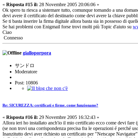
«
Risposta #15 il:
28 Novembre 2005 20:06:06 »
Ok spero tu riesca a sistemare tutto, comunque tornando a una domanda 
devi avere il certificato del destinario come devi avere la chiave pubbl
Se ti basta inserire la firma digitale allora basta sia in possesso di quel
Se hai problemi con Enigmail forse trovi molti più Topic d'aiuto su
ww
Ciao
Connesso
gialloporpora
サンドロ
Moderatore
Post: 10806
Re: SICUREZZA: certificati e firme. come funzionano?
«
Risposta #16 il:
29 Novembre 2005 16:32:43 »
Allora ieri ho installato anch'io il mio certificato ecco come devi far
(se non trovi una corrispondenza precisa fra le operazioni é perché uso 
Inanzitutto devi aver richiesto un certificato per "Netscape Navigator