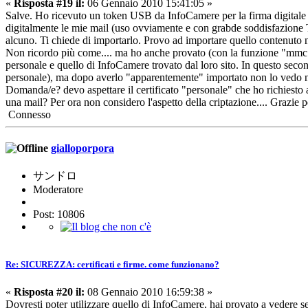
«
Risposta #19 il:
06 Gennaio 2010 15:41:05 »
Salve. Ho ricevuto un token USB da InfoCamere per la firma digitale d
digitalmente le mie mail (uso ovviamente e con grabde soddisfazione TB
alcuno. Ti chiede di importarlo. Provo ad importare quello contenuto
Non ricordo più come.... ma ho anche provato (con la funzione "mmc" d
personale e quello di InfoCamere trovato dal loro sito. In questo secon
personale), ma dopo averlo "apparentemente" importato non lo vedo ne
Domanda/e? devo aspettare il certificato "personale" che ho richiesto a
una mail? Per ora non considero l'aspetto della criptazione.... Grazie
Connesso
gialloporpora
サンドロ
Moderatore
Post: 10806
Re: SICUREZZA: certificati e firme. come funzionano?
«
Risposta #20 il:
08 Gennaio 2010 16:59:38 »
Dovresti poter utilizzare quello di InfoCamere, hai provato a vedere se