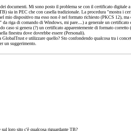
ei documenti. Mi sono posto il problema se con il certificato digitale
) sia in PEC che con casella tradizionale. La procedura "mostra i cerif
 nel mio dispositivo ma esso non è nel formato richiesto (PKCS 12), ma
a riga di comando di Windows, mi pare....) a generale un certificato di 
do caso si genera (?) un certificato apparentemente di formato corretto 
lla finestra dove dovrebbe essere (Personali).
 GlobalTrust e utilizzare quello? Sto confondendo qualcosa tra i concett
 per un suggerimento.
 sul loro sito c'è qualcosa riguardante TB?