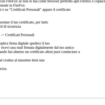
k con FireFox se non lo hai come browser preferito apri Firefox e copiaci 
camente in FireFox
e su "Certificati Personali" appare il certificato
tare il tuo certificato, per farlo
d di sicurezza
-> Certificati Personali
ica firma digitale spedisci il tuo
e ricevi una mail firmata digitalmente dal tuo amico
quando hai almeno un certificato altrui puoi cominciare a
dal cestino al massimo tieni una
rezza.