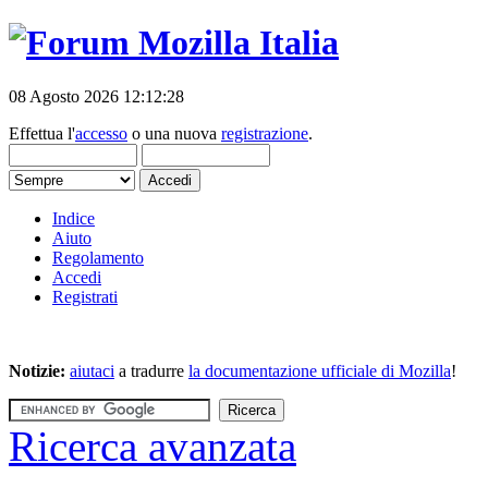
08 Agosto 2026 12:12:28
Effettua l'
accesso
o una nuova
registrazione
.
Indice
Aiuto
Regolamento
Accedi
Registrati
Notizie:
aiutaci
a tradurre
la documentazione ufficiale di Mozilla
!
Ricerca avanzata