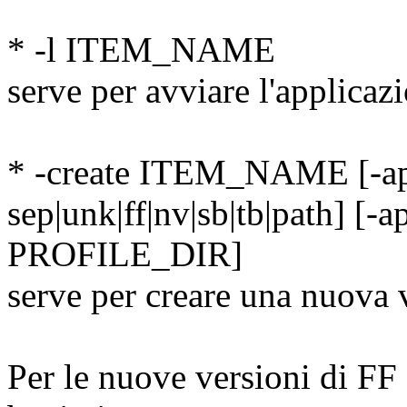
* -l ITEM_NAME
serve per avviare l'appli
* -create ITEM_NAME [-a
sep|unk|ff|nv|sb|tb|path] [
PROFILE_DIR]
serve per creare una nuova 
Per le nuove versioni di FF