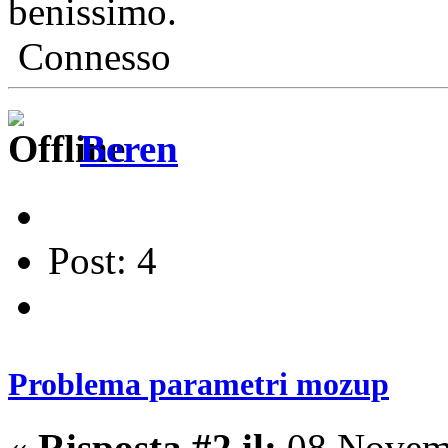
benissimo.
Connesso
Beren
Post: 4
Problema parametri mozup
«
Risposta #2 il:
08 Novemb