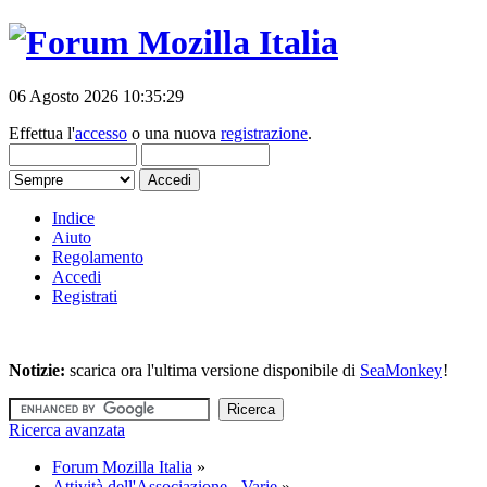
06 Agosto 2026 10:35:29
Effettua l'
accesso
o una nuova
registrazione
.
Indice
Aiuto
Regolamento
Accedi
Registrati
Notizie:
scarica ora l'ultima versione disponibile di
SeaMonkey
!
Ricerca avanzata
Forum Mozilla Italia
»
Attività dell'Associazione - Varie
»