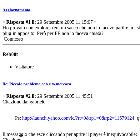
Aggiornamento
«
Risposta #1 il:
29 Settembre 2005 11:15:07 »
Ho provato con explorer (era un sacco che non lo facevo partire, mi st
plug-in apposito. Però per FF non lo faceva chissà?
Connesso
Reb00t
Visitatore
Re: Piccolo problema con sito mercora
«
Risposta #2 il:
29 Settembre 2005 11:45:51 »
Citazione da: gabriele
Ps:
http://launch.yahoo.com/lc/?rt=0&rp1=0&rp2=11579124
, 
Il messaggio che esce cliccando per aprire il player è inequivocabile:
Citazione