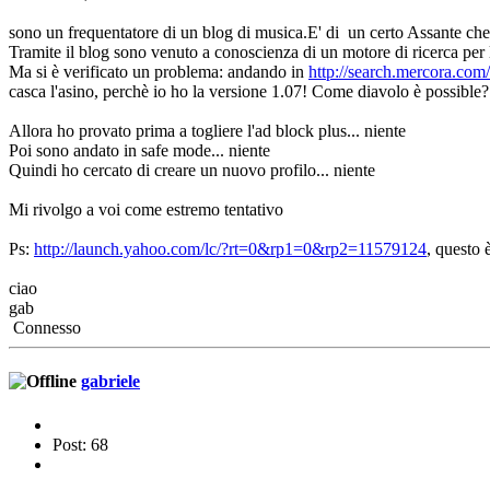
sono un frequentatore di un blog di musica.E' di un certo Assante che 
Tramite il blog sono venuto a conoscienza di un motore di ricerca per la
Ma si è verificato un problema: andando in
http://search.mercora.com
casca l'asino, perchè io ho la versione 1.07! Come diavolo è possible?
Allora ho provato prima a togliere l'ad block plus... niente
Poi sono andato in safe mode... niente
Quindi ho cercato di creare un nuovo profilo... niente
Mi rivolgo a voi come estremo tentativo
Ps:
http://launch.yahoo.com/lc/?rt=0&rp1=0&rp2=11579124
, questo 
ciao
gab
Connesso
gabriele
Post: 68