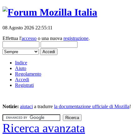
08 Agosto 2026 22:55:11
Effettua l'
accesso
o una nuova
registrazione
.
Indice
Aiuto
Regolamento
Accedi
Registrati
Notizie:
aiutaci
a tradurre
la documentazione ufficiale di Mozilla
!
Ricerca avanzata