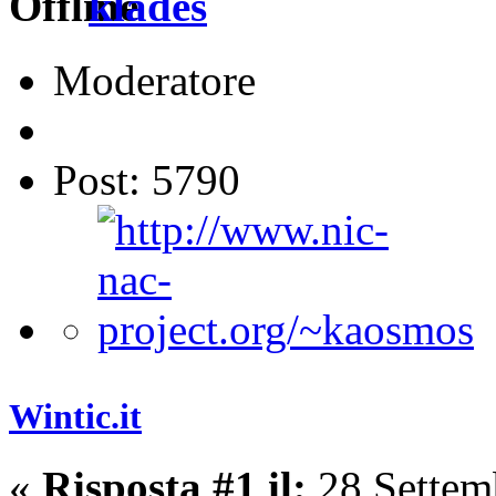
klades
Moderatore
Post: 5790
Wintic.it
«
Risposta #1 il:
28 Settem