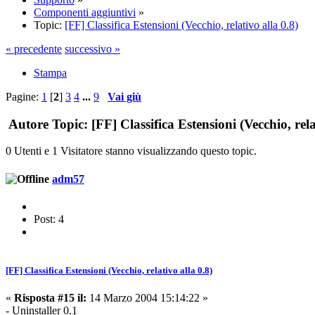
Componenti aggiuntivi
»
Topic:
[FF] Classifica Estensioni (Vecchio, relativo alla 0.8)
« precedente
successivo »
Stampa
Pagine:
1
[
2
]
3
4
...
9
Vai giù
Autore
Topic: [FF] Classifica Estensioni (Vecchio, rela
0 Utenti e 1 Visitatore stanno visualizzando questo topic.
adm57
Post: 4
[FF] Classifica Estensioni (Vecchio, relativo alla 0.8)
«
Risposta #15 il:
14 Marzo 2004 15:14:22 »
- Uninstaller 0.1