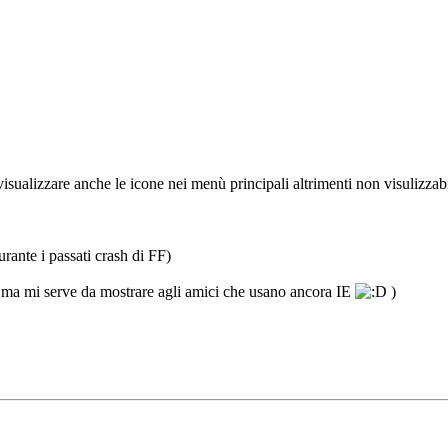
isualizzare anche le icone nei menù principali altrimenti non visulizzabi
rante i passati crash di FF)
e ma mi serve da mostrare agli amici che usano ancora IE
)