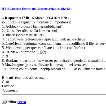
[FF] Classifica Estensioni (Vecchio, relativo alla 0.8)
«
Risposta #17 il:
16 Marzo 2004 02:11:28 »
io utilizzo le seguenti (in ordine di importanza)
1. Adblock (blocca i banner pubblicitari)
2. Unistaller (disinstalla le estensioni)
3. Jibslib (serve x unistaller)
4. Tabbrowser preferences ( apre tutti i link nelle schede)
5. CuteMenù (aggiunge icone sui menù ...ho modificato il file jar per v
5. Web developper (per verificare i miei siti con firefox)
6. IE view (purtroppo...)
7. X
8. Bookmark backup (non + usato per evitare di perdere i segnalibri du
9 MozImagine (per visualizzare le immagini nel browser)
10. Popup count (conta i popup blocati da FF ...assolutamente inutil
Bhe mi sembrano abbastanza...
Ciao
Foxejoe
Connesso
cecca