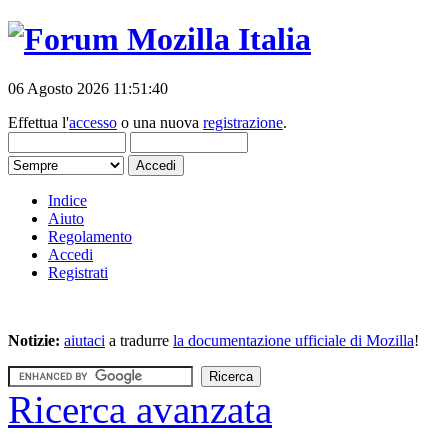
06 Agosto 2026 11:51:40
Effettua l'
accesso
o una nuova
registrazione
.
Indice
Aiuto
Regolamento
Accedi
Registrati
Notizie:
aiutaci
a tradurre
la documentazione ufficiale di Mozilla
!
Ricerca avanzata