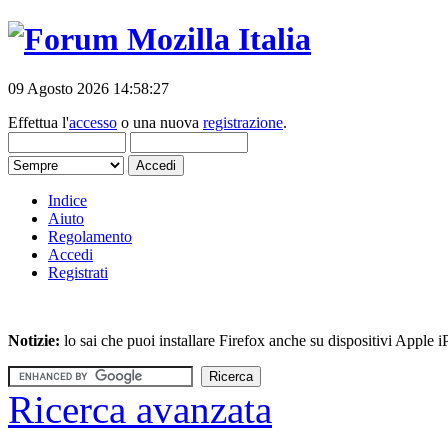
09 Agosto 2026 14:58:27
Effettua l'
accesso
o una nuova
registrazione
.
Indice
Aiuto
Regolamento
Accedi
Registrati
Notizie:
lo sai che puoi installare Firefox anche su dispositivi Apple
Ricerca avanzata