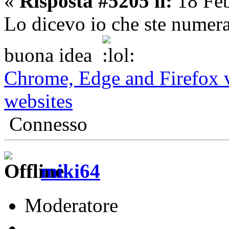
«
Risposta #5205 il:
18 Feb
Lo dicevo io che ste numer
buona idea
Chrome, Edge and Firefox v
websites
Connesso
miki64
Moderatore