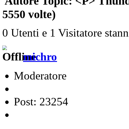
Autore
Topic: <P> Thund
5550 volte)
0 Utenti e 1 Visitatore stan
michro
Moderatore
Post: 23254