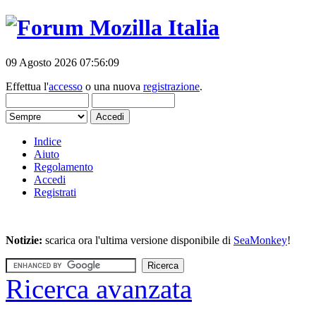
09 Agosto 2026 07:56:09
Effettua l'
accesso
o una nuova
registrazione
.
Indice
Aiuto
Regolamento
Accedi
Registrati
Notizie:
scarica ora l'ultima versione disponibile di
SeaMonkey
!
Ricerca avanzata