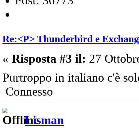
Post: 36773
Re:<P> Thunderbird e Exchang
«
Risposta #3 il:
27 Ottobr
Purtroppo in italiano c'è so
Connesso
Lisman