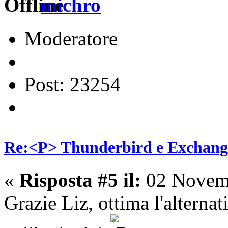
michro
Moderatore
Post: 23254
Re:<P> Thunderbird e Exchang
«
Risposta #5 il:
02 Novemb
Grazie Liz, ottima l'alternat