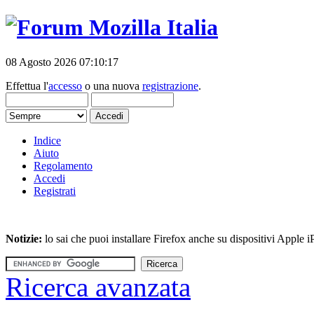
08 Agosto 2026 07:10:17
Effettua l'
accesso
o una nuova
registrazione
.
Indice
Aiuto
Regolamento
Accedi
Registrati
Notizie:
lo sai che puoi installare Firefox anche su dispositivi Apple
Ricerca avanzata