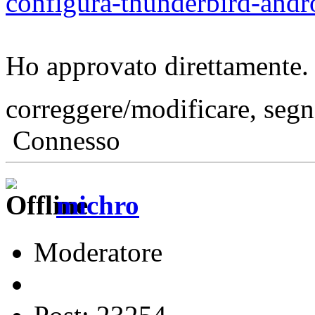
configura-thunderbird-andr
Ho approvato direttamente. 
correggere/modificare, seg
Connesso
michro
Moderatore