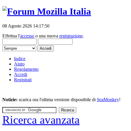
08 Agosto 2026 14:17:50
Effettua l'
accesso
o una nuova
registrazione
.
Indice
Aiuto
Regolamento
Accedi
Registrati
Notizie:
scarica ora l'ultima versione disponibile di
SeaMonkey
!
Ricerca avanzata