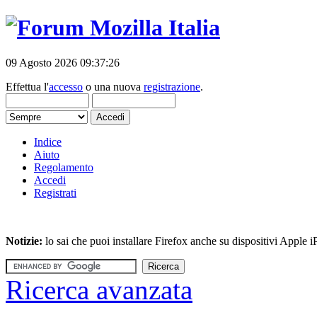
09 Agosto 2026 09:37:26
Effettua l'
accesso
o una nuova
registrazione
.
Indice
Aiuto
Regolamento
Accedi
Registrati
Notizie:
lo sai che puoi installare Firefox anche su dispositivi Apple
Ricerca avanzata