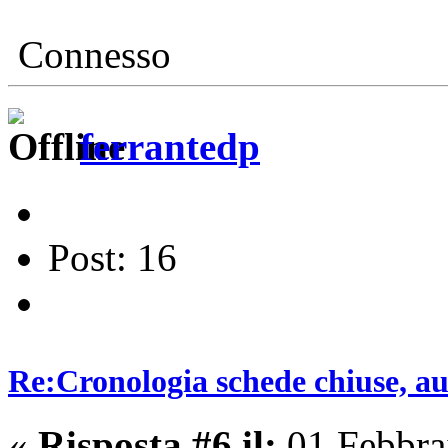
Connesso
ferrantedp
Post: 16
Re:Cronologia schede chiuse, a
«
Risposta #6 il:
01 Febbra