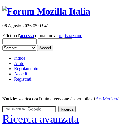
08 Agosto 2026 05:03:41
Effettua l'
accesso
o una nuova
registrazione
.
Indice
Aiuto
Regolamento
Accedi
Registrati
Notizie:
scarica ora l'ultima versione disponibile di
SeaMonkey
!
Ricerca avanzata