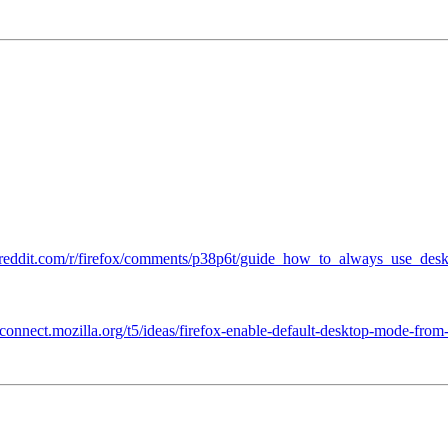
reddit.com/r/firefox/comments/p38p6t/guide_how_to_always_use_desk
//connect.mozilla.org/t5/ideas/firefox-enable-default-desktop-mode-from-