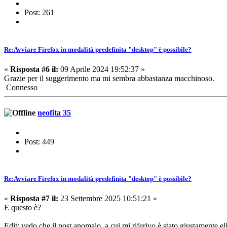
Post: 261
Re:Avviare Firefox in modalità predefinita "desktop" è possibile?
«
Risposta #6 il:
09 Aprile 2024 19:52:37 »
Grazie per il suggerimento ma mi sembra abbastanza macchinoso.
Connesso
neofita 35
Post: 449
Re:Avviare Firefox in modalità predefinita "desktop" è possibile?
«
Risposta #7 il:
23 Settembre 2025 10:51:21 »
E questo è?
Edit: vedo che il post anomalo a cui mi riferivo è stato giustamente el