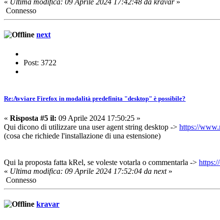
«
Ultima modifica: 09 Aprile 2024 17:42:48 da kravar
»
Connesso
next
Post: 3722
Re:Avviare Firefox in modalità predefinita "desktop" è possibile?
«
Risposta #5 il:
09 Aprile 2024 17:50:25 »
Qui dicono di utilizzare una user agent string desktop ->
https://www.
(cosa che richiede l'installazione di una estensione)
Qui la proposta fatta kRel, se voleste votarla o commentarla ->
https:
«
Ultima modifica: 09 Aprile 2024 17:52:04 da next
»
Connesso
kravar