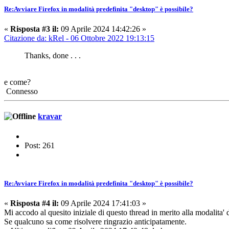
Re:Avviare Firefox in modalità predefinita "desktop" è possibile?
«
Risposta #3 il:
09 Aprile 2024 14:42:26 »
Citazione da: kRel - 06 Ottobre 2022 19:13:15
Thanks, done . . .
e come?
Connesso
kravar
Post: 261
Re:Avviare Firefox in modalità predefinita "desktop" è possibile?
«
Risposta #4 il:
09 Aprile 2024 17:41:03 »
Mi accodo al quesito iniziale di questo thread in merito alla modalita
Se qualcuno sa come risolvere ringrazio anticipatamente.