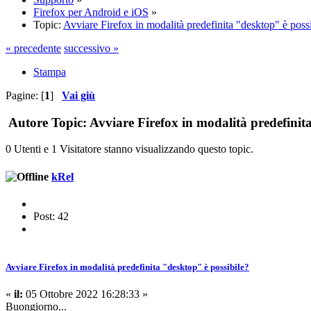
Firefox per Android e iOS
»
Topic:
Avviare Firefox in modalità predefinita "desktop" è poss
« precedente
successivo »
Stampa
Pagine: [
1
]
Vai giù
Autore
Topic: Avviare Firefox in modalità predefinita
0 Utenti e 1 Visitatore stanno visualizzando questo topic.
kRel
Post: 42
Avviare Firefox in modalità predefinita "desktop" è possibile?
«
il:
05 Ottobre 2022 16:28:33 »
Buongiorno...