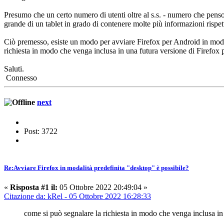
Presumo che un certo numero di utenti oltre al s.s. - numero che penso
grande di un tablet in grado di contenere molte più informazioni rispe
Ciò premesso, esiste un modo per avviare Firefox per Android in moda
richiesta in modo che venga inclusa in una futura versione di Firefox
Saluti.
Connesso
next
Post: 3722
Re:Avviare Firefox in modalità predefinita "desktop" è possibile?
«
Risposta #1 il:
05 Ottobre 2022 20:49:04 »
Citazione da: kRel - 05 Ottobre 2022 16:28:33
come si può segnalare la richiesta in modo che venga inclusa in