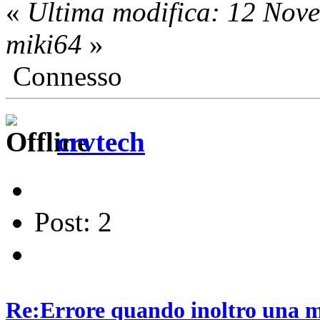
«
Ultima modifica: 12 Nov
miki64
»
Connesso
crvtech
Post: 2
Re:Errore quando inoltro una ma