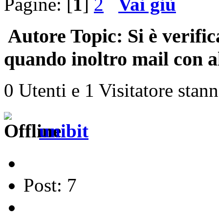
Pagine: [
1
]
2
Vai giù
Autore
Topic: Si è verific
quando inoltro mail con a
0 Utenti e 1 Visitatore stan
unibit
Post: 7