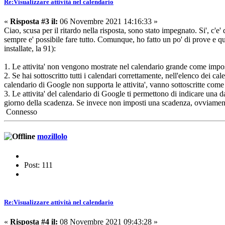
Re:Visualizzare attività nel calendario
«
Risposta #3 il:
06 Novembre 2021 14:16:33 »
Ciao, scusa per il ritardo nella risposta, sono stato impegnato. Si', c'e
sempre e' possibile fare tutto. Comunque, ho fatto un po' di prove e qu
installate, la 91):
1. Le attivita' non vengono mostrate nel calendario grande come imposta
2. Se hai sottoscritto tutti i calendari correttamente, nell'elenco dei ca
calendario di Google non supporta le attivita', vanno sottoscritte come ca
3. Le attivita' del calendario di Google ti permettono di indicare una dat
giorno della scadenza. Se invece non imposti una scadenza, ovviamente
Connesso
mozillolo
Post: 111
Re:Visualizzare attività nel calendario
«
Risposta #4 il:
08 Novembre 2021 09:43:28 »