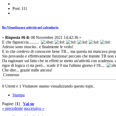
Post: 111
Re:Visualizzare attività nel calendario
«
Risposta #6 il:
08 Novembre 2021 14:42:36 »
E che figuraccia..........
Adesso sono riuscito.. e finalmente le vedo!
E io che credevo di conoscere bene TB... ma questa mi mancava proprio
Sto provando e effettivamente funziona! peccato che tramite TB non si
Da ragionare sul fatto che in effetti se metto un'attività con scadenza,
rigor di logica ci sta però... scade il 9 ma l'ultimo giorno è l'8....
Che dire... grazie mille ancora!
Connesso
0 Utenti e 1 Visitatore stanno visualizzando questo topic.
Stampa
Pagine: [
1
]
Vai su
« precedente
successivo »