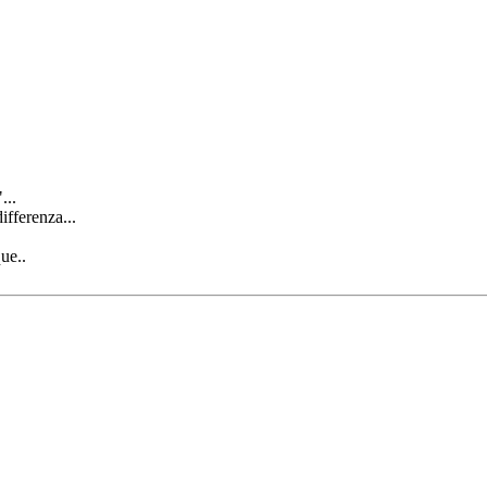
...
ifferenza...
ue..