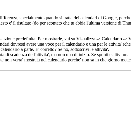
' differenza, specialmente quando si tratta dei calendari di Google, perche
esto e' il risultato (do per scontato che tu abbia l'ultima versione di 
zione predefinita. Per mostrarle, vai su Visualizza -> Calendario -> Vist
lendari dovresti avere una voce per il calendario e una per le attivita' (ch
lendario a parte. E' corretto? Se no, sottoscrivi le attivita'.
a di scadenza dell'attivita', ma non una di inizio. Se spunti e attivi una 
 non verra' mostrata nel calendario perche' non sa in che giorno metter