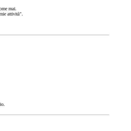
 come mai.
mie attività".
io.