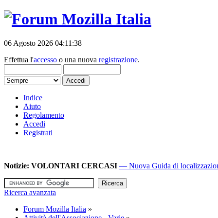
06 Agosto 2026 04:11:38
Effettua l'
accesso
o una nuova
registrazione
.
Indice
Aiuto
Regolamento
Accedi
Registrati
Notizie:
VOLONTARI CERCASI
— Nuova Guida di localizzazione
Ricerca avanzata
Forum Mozilla Italia
»
Attività dell'Associazione - Varie
»