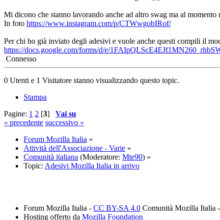
Mi dicono che stanno lavorando anche ad altro swag ma al momento non
In foto
https://www.instagram.com/p/CTWwgobIRof/
Per chi ho già inviato degli adesivi e vuole anche questi compili il mo
https://docs.google.com/forms/d/e/1FAIpQLScE4EJf1MN260
Connesso
0 Utenti e 1 Visitatore stanno visualizzando questo topic.
Stampa
Pagine:
1
2
[
3
]
Vai su
« precedente
successivo »
Forum Mozilla Italia
»
Attività dell'Associazione - Varie
»
Comunità italiana
(Moderatore:
Mte90
) »
Topic:
Adesivi Mozilla Italia in arrivo
Forum Mozilla Italia -
CC BY-SA 4.0
Comunità Mozilla Italia 
Hosting offerto da
Mozilla Foundation