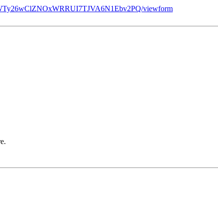
_rhbSWTy26wClZNOxWRRUI7TJVA6N1Ebv2PQ/viewform
re.