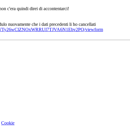
 c'era quindi direi di accontentarci!
dulo nuovamente che i dati precedenti li ho cancellati
_rhbSWTy26wClZNOxWRRUI7TJVA6N1Ebv2PQ/viewform
-
Cookie