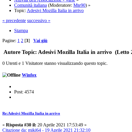
Comunità italiana
(Moderatore:
Mte90
) »
Topic:
Adesivi Mozilla Italia in arrivo
« precedente
successivo »
Stampa
Pagine:
1
2
[
3
]
Vai giù
Autore
Topic: Adesivi Mozilla Italia in arrivo (Letto 
0 Utenti e 1 Visitatore stanno visualizzando questo topic.
Winfox
Post: 4574
Re:Adesivi Mozilla Italia in arrivo
«
Risposta #30 il:
20 Aprile 2021 17:53:49 »
Citazione da: miki64 - 19 Aprile 2021 21:32:10