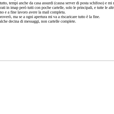
utto, tempi anche da casa assurdi (causa server di posta schifoso) e mi ri
ti in imap però tutti con poche cartelle, solo le principali, e tutte le al
orno e a fine lavoro avere la mail completa.
verò, ma se a ogni apertura mi va a riscaricare tutto è la fine.
ualche decina di messaggi, non cartelle complete.