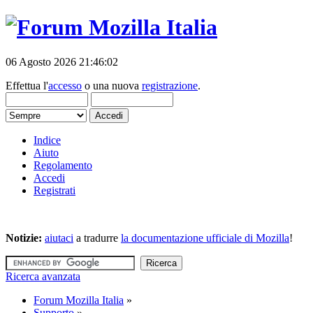
06 Agosto 2026 21:46:02
Effettua l'
accesso
o una nuova
registrazione
.
Indice
Aiuto
Regolamento
Accedi
Registrati
Notizie:
aiutaci
a tradurre
la documentazione ufficiale di Mozilla
!
Ricerca avanzata
Forum Mozilla Italia
»
Supporto
»