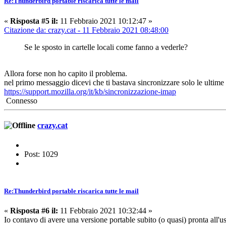
Re:Thunderbird portable riscarica tutte le mail
«
Risposta #5 il:
11 Febbraio 2021 10:12:47 »
Citazione da: crazy.cat - 11 Febbraio 2021 08:48:00
Se le sposto in cartelle locali come fanno a vederle?
Allora forse non ho capito il problema.
nel primo messaggio dicevi che ti bastava sincronizzare solo le ultim
https://support.mozilla.org/it/kb/sincronizzazione-imap
Connesso
crazy.cat
Post: 1029
Re:Thunderbird portable riscarica tutte le mail
«
Risposta #6 il:
11 Febbraio 2021 10:32:44 »
Io contavo di avere una versione portable subito (o quasi) pronta all'u