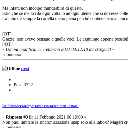
Ma infatti non incolpo thunderbird di questo.
Solo che se me lo rifà ogni volta, o ad ogni utente che si dovesse col
La inbox è sempre la cartella meno piena perché contiene le mail ancor
[OT]
Grazie, non avevo pensato a quelle voci. Le aggiungo appena possibil
[/OT]
«
Ultima modifica: 11 Febbraio 2021 03:12:10 da crazy.cat
»
Connesso
next
Post: 3722
Re:Thunderbird portable riscarica tutte le mail
«
Risposta #3 il:
11 Febbraio 2021 08:19:08 »
Non puoi limitare la sincronizzazione imap solo alla inbox? Magari cre
Connesso