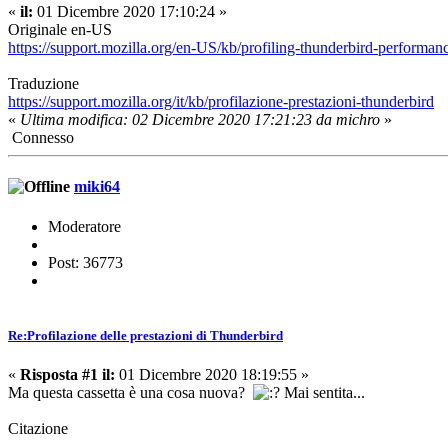
«
il:
01 Dicembre 2020 17:10:24 »
Originale en-US
https://support.mozilla.org/en-US/kb/profiling-thunderbird-performan
Traduzione
https://support.mozilla.org/it/kb/profilazione-prestazioni-thunderbird
«
Ultima modifica: 02 Dicembre 2020 17:21:23 da michro
»
Connesso
miki64
Moderatore
Post: 36773
Re:Profilazione delle prestazioni di Thunderbird
«
Risposta #1 il:
01 Dicembre 2020 18:19:55 »
Ma questa cassetta è una cosa nuova?
Mai sentita...
Citazione