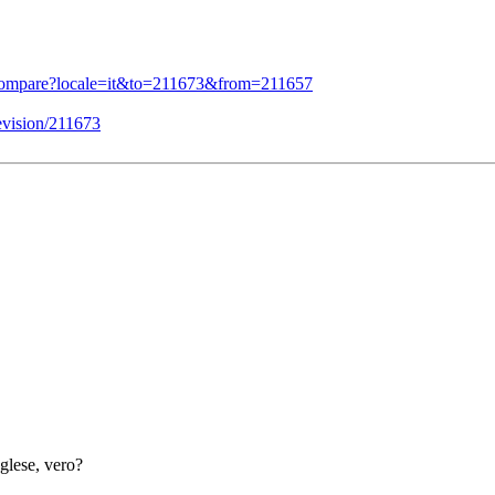
bird/compare?locale=it&to=211673&from=211657
revision/211673
glese, vero?