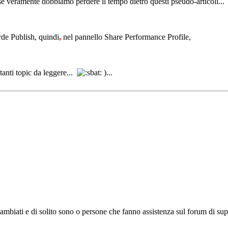
se veramente dobbiamo perdere il tempo dietro questi pseudo-articoli..
erde Publish, quindi
,
nel pannello Share Performance Profile,
anti topic da leggere...
)...
no cambiati e di solito sono o persone che fanno assistenza sul forum di