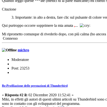
Quando leggo queste ***ate (mettici tu la parte mancante) mi chiedo 
Citazione
3. Importante: in alto a destra, fare clic sul pulsante di colore v
Qui purtroppo occorre sopprimere la mia amata
,
...
Mi riprometto comunque di rivederlo dopo, con più calma (ho ancora t
Connesso
michro
Moderatore
Post: 23253
Re:Profilazione delle prestazioni di Thunderbird
«
Risposta #2 il:
02 Dicembre 2020 11:52:41 »
Miki, in effetti gli autori di questi ultimi articoli su Thunderbird so
sono in contatto con gli sviluppatori del programma.