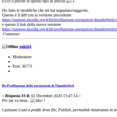
Ecco il perché di questo tipo di articoli
Ho fatto le modifiche che mi hai segnalato/suggerito.
Questo è il diff con la versione precedente
https://support.mozilla.org/it/kb/profilazione-prestazioni-thunder
e questo il link della nuova versione
https://support.mozilla.org/it/kb/profilazione-prestazioni-thunderbird/
Connesso
miki64
Moderatore
Post: 36773
Re:Profilazione delle prestazioni di Thunderbird
«
Risposta #3 il:
02 Dicembre 2020 15:47:14 »
Per me va bene,
!
I pulsanti
Load a profile from file
,
Publish, permalink
rimarranno in in