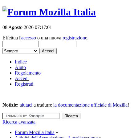
08 Agosto 2026 07:17:01
Effettua l'
accesso
o una nuova
registrazione
.
Indice
Aiuto
Regolamento
Accedi
Registrati
Notizie:
aiutaci
a tradurre
la documentazione ufficiale di Mozilla
!
Ricerca avanzata
Forum Mozilla Italia
»
Attività dell'Associazione - Localizzazione
»