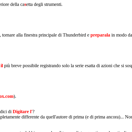
riore della ca
s
etta degli strumenti.
i, tornare alla finestra principale di Thunderbird e
preparala
in modo da
il
più breve possibile registrando solo la serie esatta di azioni che si so
fox.com
).
 dici di
Digitare l'
?
pletamente differente da quell'autore di prima (e di prima ancora)... No