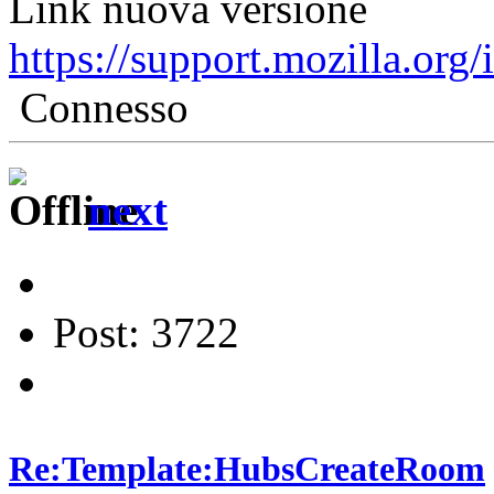
Link nuova versione
https://support.mozilla.org
Connesso
next
Post: 3722
Re:Template:HubsCreateRoom