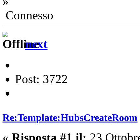
»
Connesso
next
Post: 3722
Re:Template:HubsCreateRoom
«
Risposta #1 il:
23 Ottobr