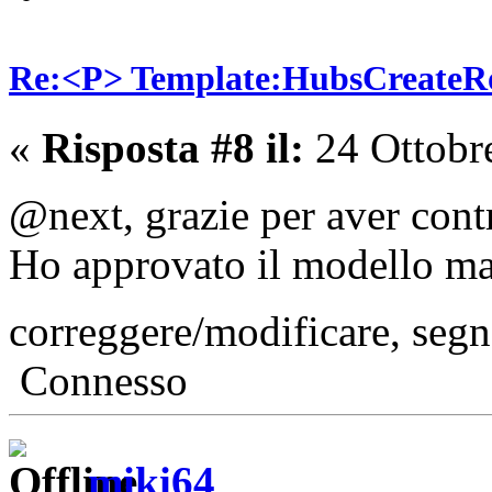
Re:<P> Template:HubsCreate
«
Risposta #8 il:
24 Ottobr
@next, grazie per aver cont
Ho approvato il modello ma 
correggere/modificare, seg
Connesso
miki64