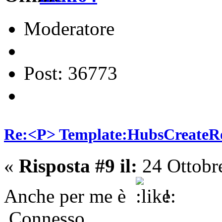
Moderatore
Post: 36773
Re:<P> Template:HubsCreate
«
Risposta #9 il:
24 Ottobr
Anche per me è
!
Connesso