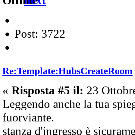
next
Post: 3722
Re:Template:HubsCreateRoom
«
Risposta #5 il:
23 Ottobr
Leggendo anche la tua spie
fuorviante.
stanza d'ingresso è sicurame