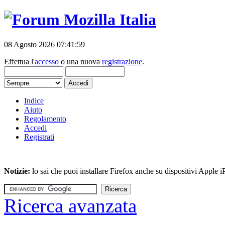
08 Agosto 2026 07:41:59
Effettua l'
accesso
o una nuova
registrazione
.
Indice
Aiuto
Regolamento
Accedi
Registrati
Notizie:
lo sai che puoi installare Firefox anche su dispositivi Apple
Ricerca avanzata