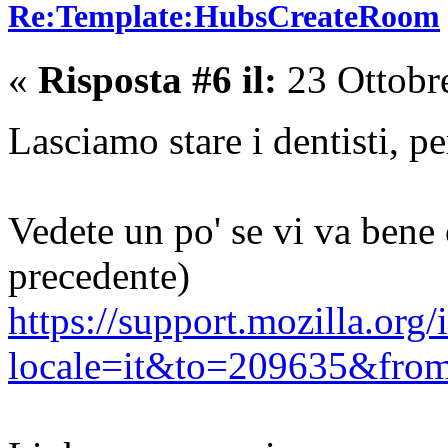
Re:Template:HubsCreateRoom
«
Risposta #6 il:
23 Ottobr
Lasciamo stare i dentisti, 
Vedete un po' se vi va bene 
precedente)
https://support.mozilla.org
locale=it&to=209635&fro