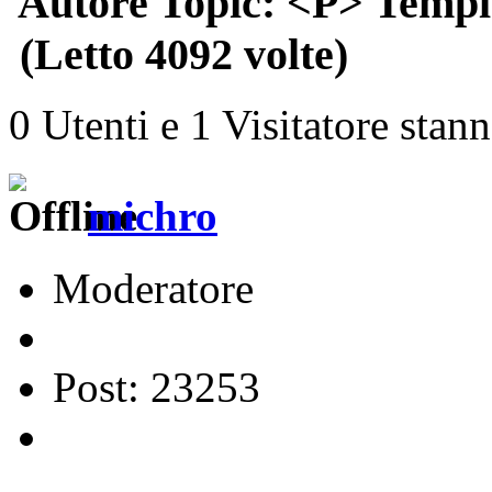
Autore
Topic: <P> Temp
(Letto 4092 volte)
0 Utenti e 1 Visitatore stan
michro
Moderatore
Post: 23253