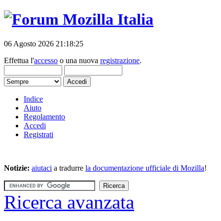
06 Agosto 2026 21:18:25
Effettua l'
accesso
o una nuova
registrazione
.
Indice
Aiuto
Regolamento
Accedi
Registrati
Notizie:
aiutaci
a tradurre
la documentazione ufficiale di Mozilla
!
Ricerca avanzata