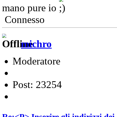
mano pure io
Connesso
michro
Moderatore
Post: 23254
Re:<P> Inserire gli indirizzi dei