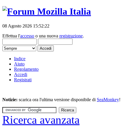
08 Agosto 2026 15:52:22
Effettua l'
accesso
o una nuova
registrazione
.
Indice
Aiuto
Regolamento
Accedi
Registrati
Notizie:
scarica ora l'ultima versione disponibile di
SeaMonkey
!
Ricerca avanzata