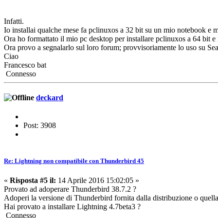
Infatti.
Io installai qualche mese fa pclinuxos a 32 bit su un mio notebook e mi
Ora ho formattato il mio pc desktop per installare pclinuxos a 64 bit
Ora provo a segnalarlo sul loro forum; provvisoriamente lo uso su Se
Ciao
Francesco bat
Connesso
deckard
Post: 3908
Re: Lightning non compatibile con Thunderbird 45
«
Risposta #5 il:
14 Aprile 2016 15:02:05 »
Provato ad adoperare Thunderbird 38.7.2 ?
Adoperi la versione di Thunderbird fornita dalla distribuzione o quella
Hai provato a installare Lightning 4.7beta3 ?
Connesso