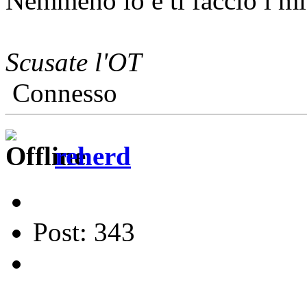
Nemmeno io e ti faccio i m
Scusate l'OT
Connesso
reherd
Post: 343