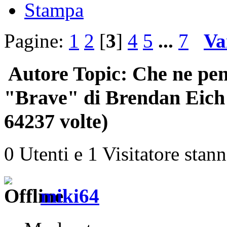
Stampa
Pagine:
1
2
[
3
]
4
5
...
7
Va
Autore
Topic: Che ne pen
"Brave" di Brendan Eich
64237 volte)
0 Utenti e 1 Visitatore stan
miki64