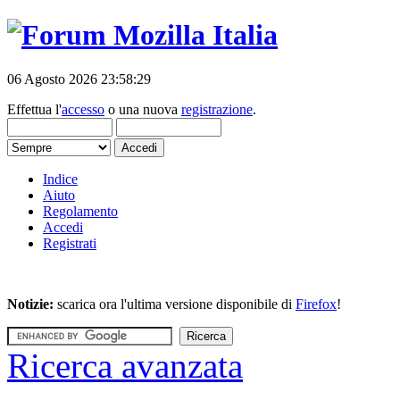
06 Agosto 2026 23:58:29
Effettua l'
accesso
o una nuova
registrazione
.
Indice
Aiuto
Regolamento
Accedi
Registrati
Notizie:
scarica ora l'ultima versione disponibile di
Firefox
!
Ricerca avanzata