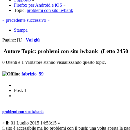
Firefox per Android e iOS
»
Topic:
problemi con sito iwbank
« precedente
successivo »
Stampa
Pagine: [
1
]
Vai giù
Autore
Topic: problemi con sito iwbank (Letto 2450 
0 Utenti e 1 Visitatore stanno visualizzando questo topic.
fabrizio_59
Post: 1
problemi con sito iwbank
«
il:
01 Luglio 2015 14:53:15 »
il sito è accessibile ma ho problemi con il push: una volta aperta la p