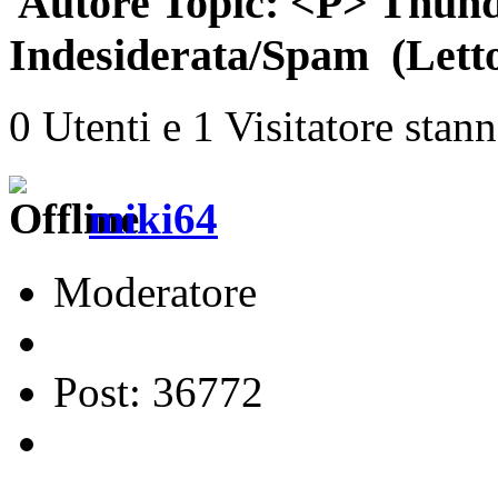
Autore
Topic: <P> Thunde
Indesiderata/Spam (Letto
0 Utenti e 1 Visitatore stan
miki64
Moderatore
Post: 36772