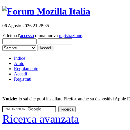
06 Agosto 2026 21:28:35
Effettua l'
accesso
o una nuova
registrazione
.
Indice
Aiuto
Regolamento
Accedi
Registrati
Notizie:
lo sai che puoi installare Firefox anche su dispositivi Apple
Ricerca avanzata