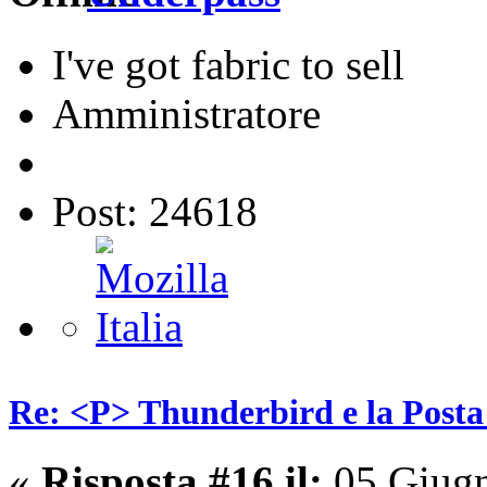
I've got fabric to sell
Amministratore
Post: 24618
Re: <P> Thunderbird e la Post
«
Risposta #16 il:
05 Giugn