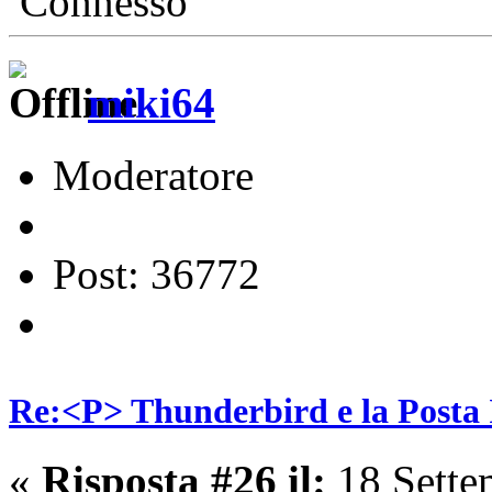
Connesso
miki64
Moderatore
Post: 36772
Re:<P> Thunderbird e la Posta
«
Risposta #26 il:
18 Sette