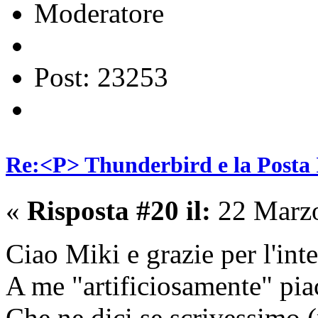
Moderatore
Post: 23253
Re:<P> Thunderbird e la Posta
«
Risposta #20 il:
22 Marzo
Ciao Miki e grazie per l'in
A me "artificiosamente" piac
Che ne dici se scrivessimo 