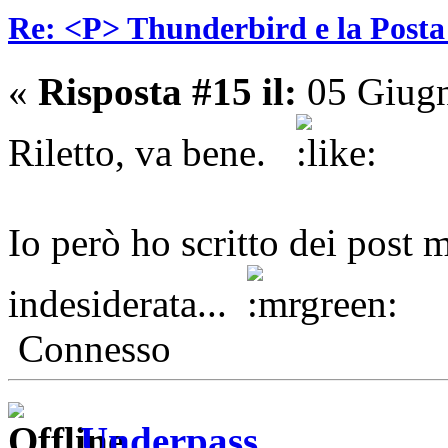
Re: <P> Thunderbird e la Post
«
Risposta #15 il:
05 Giugn
Riletto, va bene.
Io però ho scritto dei post m
indesiderata...
Connesso
Underpass