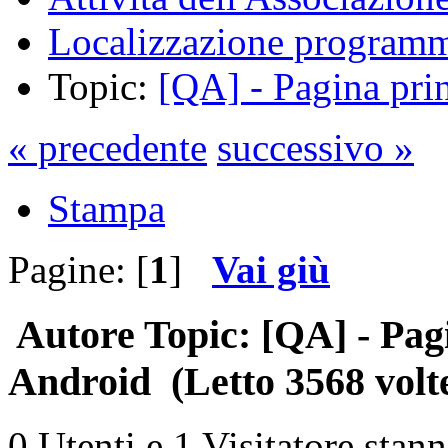
Localizzazione programm
Topic:
[QA] - Pagina prin
« precedente
successivo »
Stampa
Pagine: [
1
]
Vai giù
Autore
Topic: [QA] - Pagi
Android (Letto 3568 volt
0 Utenti e 1 Visitatore stan