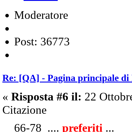
Moderatore
Post: 36773
Re: [QA] - Pagina principale di
«
Risposta #6 il:
22 Ottobr
Citazione
66-78 ....
preferiti
...