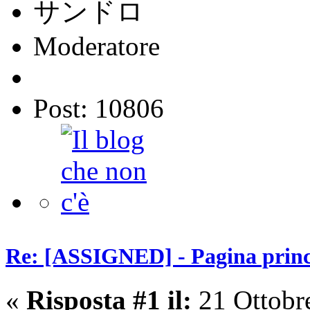
サンドロ
Moderatore
Post: 10806
Re: [ASSIGNED] - Pagina princi
«
Risposta #1 il:
21 Ottobr