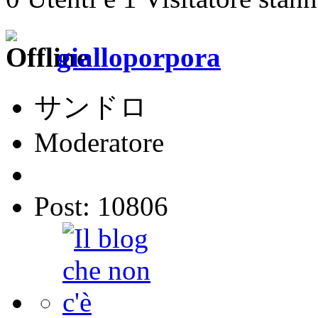
gialloporpora
サンドロ
Moderatore
Post: 10806