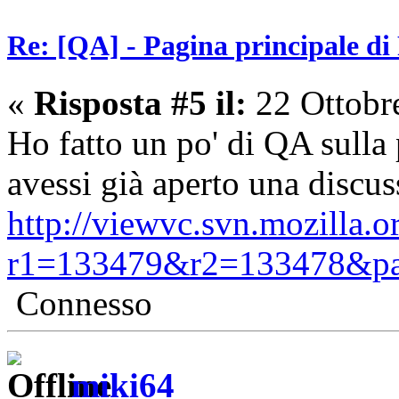
Re: [QA] - Pagina principale di
«
Risposta #5 il:
22 Ottobr
Ho fatto un po' di QA sull
avessi già aperto una discu
http://viewvc.svn.mozilla.o
r1=133479&r2=133478&pa
Connesso
miki64