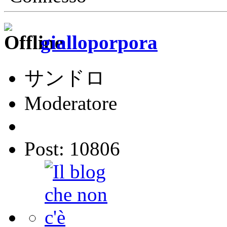
gialloporpora
サンドロ
Moderatore
Post: 10806