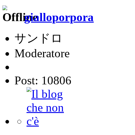
gialloporpora
サンドロ
Moderatore
Post: 10806