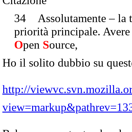
Citazione
34 Assolutamente – la tu
priorità principale. Aver
O
pen
S
ource,
Ho il solito dubbio su quest
http://viewvc.svn.mozilla.o
view=markup&pathrev=13