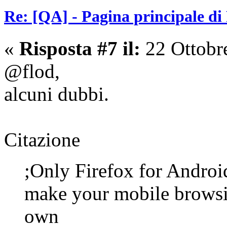
Re: [QA] - Pagina principale di
«
Risposta #7 il:
22 Ottobr
@flod,
alcuni dubbi.
Citazione
;Only Firefox for Androi
make your mobile browsi
own