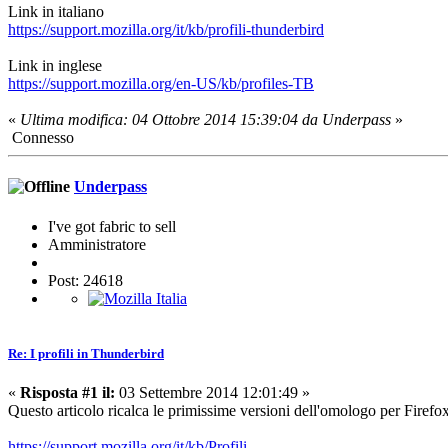
Link in italiano
https://support.mozilla.org/it/kb/profili-thunderbird
Link in inglese
https://support.mozilla.org/en-US/kb/profiles-TB
«
Ultima modifica: 04 Ottobre 2014 15:39:04 da Underpass
»
Connesso
Underpass
I've got fabric to sell
Amministratore
Post: 24618
Re: I profili in Thunderbird
«
Risposta #1 il:
03 Settembre 2014 12:01:49 »
Questo articolo ricalca le primissime versioni dell'omologo per Firefo
https://support.mozilla.org/it/kb/Profili