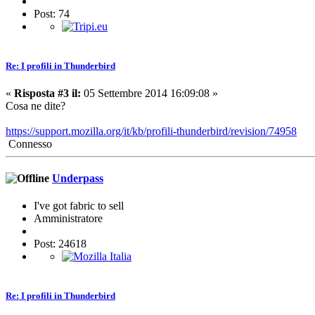
Post: 74
Re: I profili in Thunderbird
«
Risposta #3 il:
05 Settembre 2014 16:09:08 »
Cosa ne dite?
https://support.mozilla.org/it/kb/profili-thunderbird/revision/74958
Connesso
Underpass
I've got fabric to sell
Amministratore
Post: 24618
Re: I profili in Thunderbird