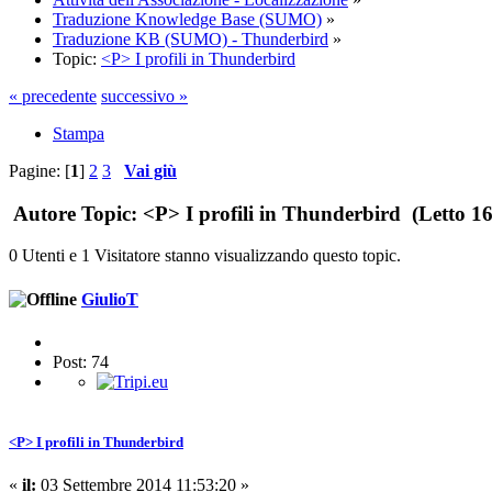
Traduzione Knowledge Base (SUMO)
»
Traduzione KB (SUMO) - Thunderbird
»
Topic:
<P> I profili in Thunderbird
« precedente
successivo »
Stampa
Pagine: [
1
]
2
3
Vai giù
Autore
Topic: <P> I profili in Thunderbird (Letto 16
0 Utenti e 1 Visitatore stanno visualizzando questo topic.
GiulioT
Post: 74
<P> I profili in Thunderbird
«
il:
03 Settembre 2014 11:53:20 »