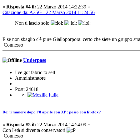
«
Risposta #4 il:
22 Marzo 2014 14:22:39 »
Citazione da: A35G - 22 Marzo 2014 11:24:56
Non ti lascio solo
E se non sbaglio c'è pure Gialloporpora: certo che siete un gruppo st
Connesso
Underpass
I've got fabric to sell
Amministratore
Post: 24618
Re: rimanere dopo l'8 aprile con XP : posso con firefox?
«
Risposta #5 il:
22 Marzo 2014 14:54:09 »
Con l'età si diventa conservatori
Connesso