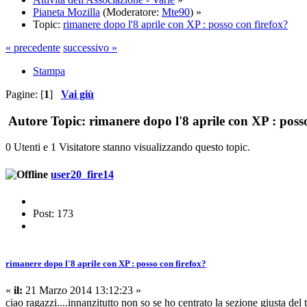
Pianeta Mozilla
(Moderatore:
Mte90
) »
Topic:
rimanere dopo l'8 aprile con XP : posso con firefox?
« precedente
successivo »
Stampa
Pagine: [
1
]
Vai giù
Autore
Topic: rimanere dopo l'8 aprile con XP : posso
0 Utenti e 1 Visitatore stanno visualizzando questo topic.
user20_fire14
Post: 173
rimanere dopo l'8 aprile con XP : posso con firefox?
«
il:
21 Marzo 2014 13:12:23 »
ciao ragazzi....innanzitutto non so se ho centrato la sezione giusta del 