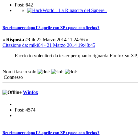
Post: 642
Re: rimanere dopo l'8 aprile con XP : posso con firefox?
«
Risposta #3 il:
22 Marzo 2014 11:24:56 »
Citazione da: miki64 - 21 Marzo 2014 19:48:45
Faccio io volentieri da tester per quanto riguarda Firefox su X
Non ti lascio solo
Connesso
Winfox
Post: 4574
Re: rimanere dopo l'8 aprile con XP : posso con firefox?