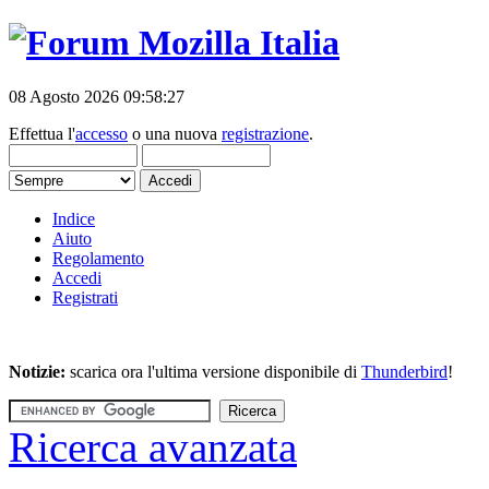
08 Agosto 2026 09:58:27
Effettua l'
accesso
o una nuova
registrazione
.
Indice
Aiuto
Regolamento
Accedi
Registrati
Notizie:
scarica ora l'ultima versione disponibile di
Thunderbird
!
Ricerca avanzata