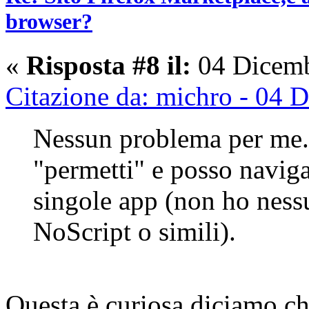
browser?
«
Risposta #8 il:
04 Dicemb
Citazione da: michro - 04 
Nessun problema per me. Il
"permetti" e posso navigar
singole app (non ho ness
NoScript o simili).
Questa è curiosa,diciamo ch