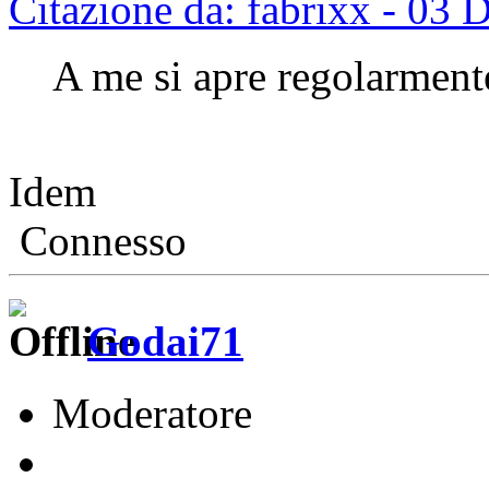
Citazione da: fabrixx - 03
A me si apre regolarment
Idem
Connesso
Godai71
Moderatore