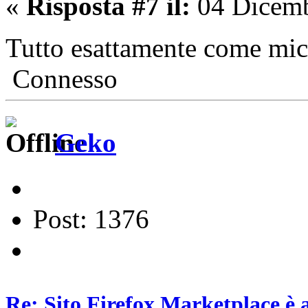
«
Risposta #7 il:
04 Dicemb
Tutto esattamente come m
Connesso
Geko
Post: 1376
Re: Sito Firefox Marketplace,è 