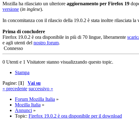
Mozilla ha rilasciato un ulteriore
aggiornamento per Firefox 19
dopo
versione
(
in inglese
).
In concomitanza con il rilascio della 19.0.2 è stata inoltre rilasciata 
Prima di concludere
Firefox 19.0.2 è ora disponibile in più di 70 lingue, liberamente
scaric
e agli utenti del
nostro forum
.
Connesso
0 Utenti e 1 Visitatore stanno visualizzando questo topic.
Stampa
Pagine: [
1
]
Vai su
« precedente
successivo »
Forum Mozilla Italia
»
Mozilla Italia
»
Annunci
»
Topic:
Firefox 19.0.2 è ora disponibile per il download