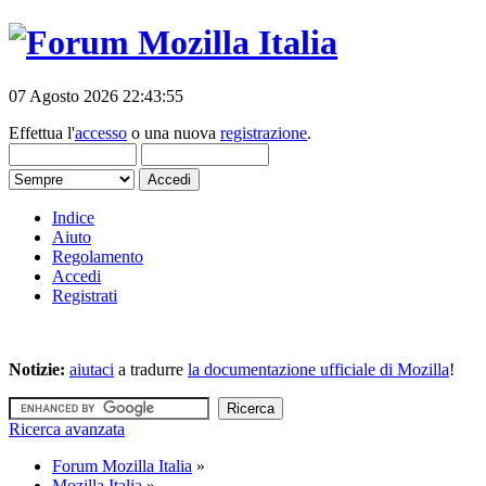
07 Agosto 2026 22:43:55
Effettua l'
accesso
o una nuova
registrazione
.
Indice
Aiuto
Regolamento
Accedi
Registrati
Notizie:
aiutaci
a tradurre
la documentazione ufficiale di Mozilla
!
Ricerca avanzata
Forum Mozilla Italia
»
Mozilla Italia
»