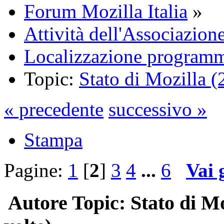
Forum Mozilla Italia
»
Attività dell'Associazion
Localizzazione programm
Topic:
Stato di Mozilla (
« precedente
successivo »
Stampa
Pagine:
1
[
2
]
3
4
...
6
Vai 
Autore
Topic: Stato di Mo