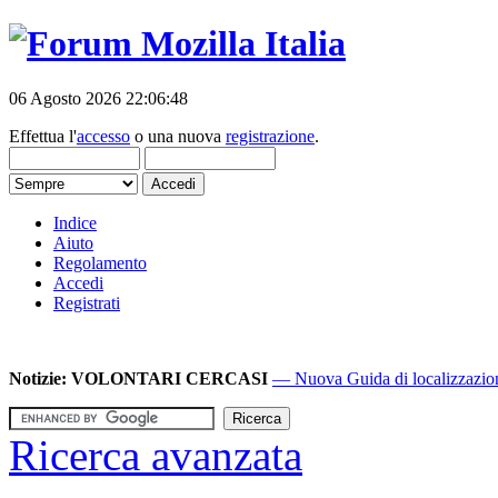
06 Agosto 2026 22:06:48
Effettua l'
accesso
o una nuova
registrazione
.
Indice
Aiuto
Regolamento
Accedi
Registrati
Notizie:
VOLONTARI CERCASI
— Nuova Guida di localizzazione
Ricerca avanzata